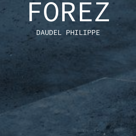
FOREZ
DAUDEL PHILIPPE